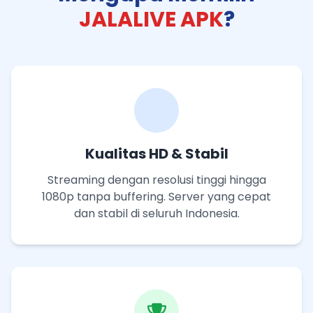
JALALIVE APK
?
Kualitas HD & Stabil
Streaming dengan resolusi tinggi hingga
1080p tanpa buffering. Server yang cepat
dan stabil di seluruh Indonesia.