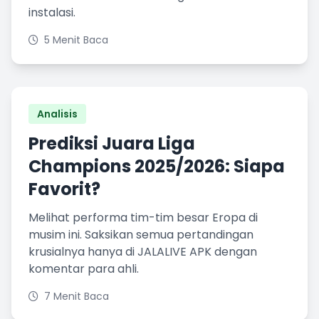
instalasi.
5 Menit Baca
Analisis
Prediksi Juara Liga
Champions 2025/2026: Siapa
Favorit?
Melihat performa tim-tim besar Eropa di
musim ini. Saksikan semua pertandingan
krusialnya hanya di JALALIVE APK dengan
komentar para ahli.
7 Menit Baca