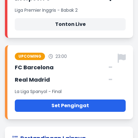
Liga Premier Inggris - Babak 2
Tonton Live
23:00
UPCOMING
-
FC Barcelona
-
Real Madrid
La Liga Spanyol - Final
Set Pengingat